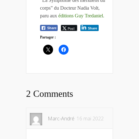
“La Symphonie des méridiens du
corps” du Docteur Nadia Volt,
paru aux
éditions Guy Tredaniel.
Post
Share
Share
Partager :
2 Comments
Marc-André
16 mai 2022