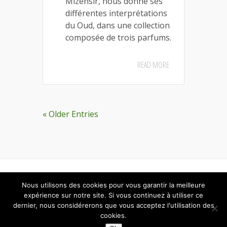
Mizensir, nous donne ses
différentes interprétations
du Oud, dans une collection
composée de trois parfums.
READ MORE
« Older Entries
Designed by
Elegant Themes
| Powered by
Nous utilisons des cookies pour vous garantir la meilleure
WordPress
expérience sur notre site. Si vous continuez à utiliser ce
dernier, nous considérerons que vous acceptez l'utilisation des
cookies.