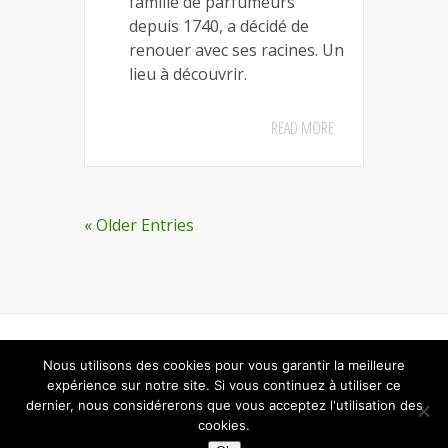
famille de parfumeurs
depuis 1740, a décidé de
renouer avec ses racines. Un
lieu à découvrir.
READ MORE
« Older Entries
Designed by
Elegant Themes
| Powered by
Nous utilisons des cookies pour vous garantir la meilleure
WordPress
expérience sur notre site. Si vous continuez à utiliser ce
dernier, nous considérerons que vous acceptez l'utilisation des
cookies.