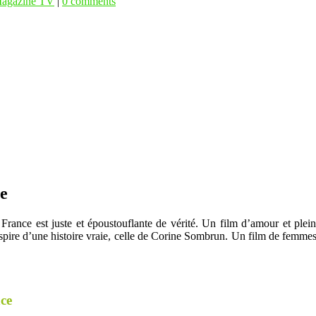
agazine TV
|
0 comments
e
ance est juste et époustouflante de vérité. Un film d’amour et plein
pire d’une histoire vraie, celle de Corine Sombrun. Un film de femmes, 
ce