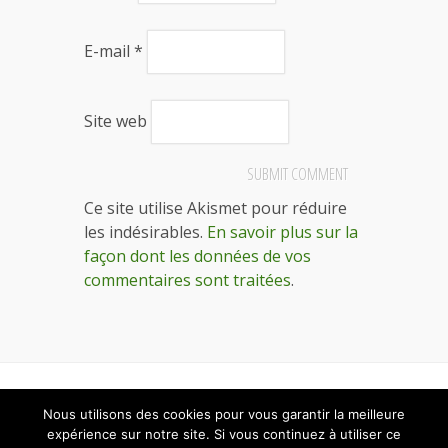
E-mail
*
Site web
Ce site utilise Akismet pour réduire
les indésirables.
En savoir plus sur la
façon dont les données de vos
commentaires sont traitées
.
Designed by
Elegant Themes
| Powered by
Nous utilisons des cookies pour vous garantir la meilleure
WordPress
expérience sur notre site. Si vous continuez à utiliser ce