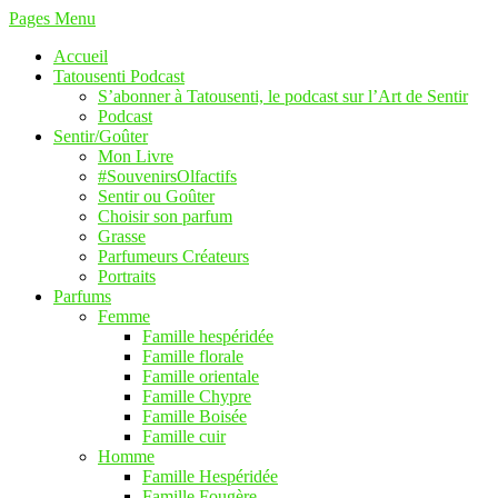
Pages Menu
Accueil
Tatousenti Podcast
S’abonner à Tatousenti, le podcast sur l’Art de Sentir
Podcast
Sentir/Goûter
Mon Livre
#SouvenirsOlfactifs
Sentir ou Goûter
Choisir son parfum
Grasse
Parfumeurs Créateurs
Portraits
Parfums
Femme
Famille hespéridée
Famille florale
Famille orientale
Famille Chypre
Famille Boisée
Famille cuir
Homme
Famille Hespéridée
Famille Fougère