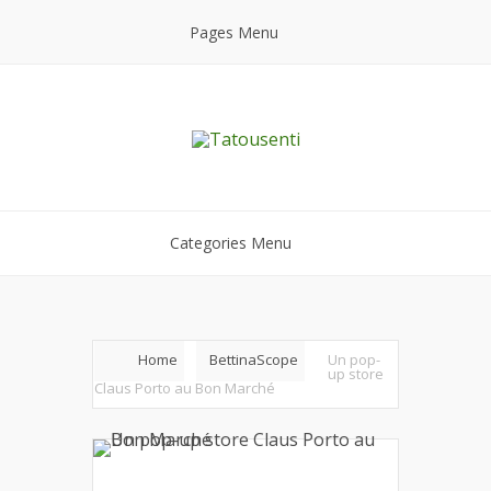
Pages Menu
Categories Menu
Home
BettinaScope
Un pop-
up store
Claus Porto au Bon Marché