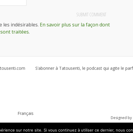
e les indésirables.
En savoir plus sur la façon dont
sont traitées
.
tousenti.com
S’abonner à Tatousenti, le podcast qui agite le pa
Français
Designed by
érience sur notre site. Si vous continuez à utiliser ce dernier, nous co