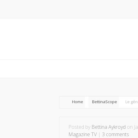
Home
BettinaScope
Le gén
Posted by
Bettina Aykroyd
on Ja
Magazine TV
|
3 comments