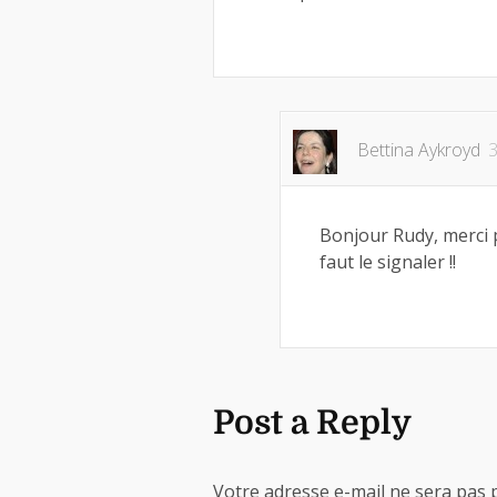
Bettina Aykroyd
3
Bonjour Rudy, merci p
faut le signaler !!
Post a Reply
Votre adresse e-mail ne sera pas 