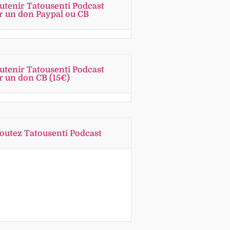
utenir Tatousenti Podcast
r un don Paypal ou CB
utenir Tatousenti Podcast
r un don CB (15€)
outez Tatousenti Podcast
Previous
Show
Next
Episode
Episodes
Episode
Show
List
Podcast
Information