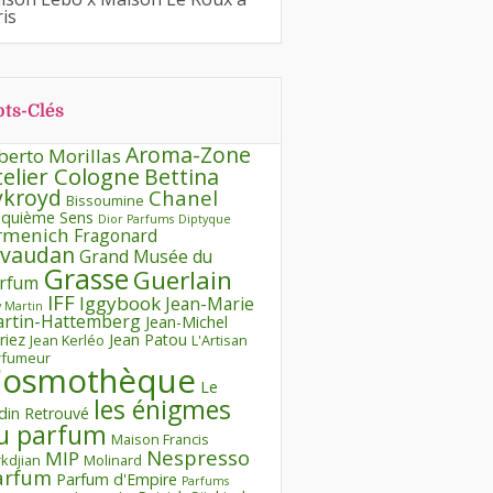
is
ts-Clés
Aroma-Zone
berto Morillas
telier Cologne
Bettina
ykroyd
Chanel
Bissoumine
nquième Sens
Dior Parfums
Diptyque
rmenich
Fragonard
ivaudan
Grand Musée du
Grasse
Guerlain
rfum
IFF
Iggybook
Jean-Marie
 Martin
rtin-Hattemberg
Jean-Michel
riez
Jean Patou
Jean Kerléo
L'Artisan
rfumeur
'osmothèque
Le
les énigmes
rdin Retrouvé
u parfum
Maison Francis
Nespresso
MIP
kdjian
Molinard
arfum
Parfum d'Empire
Parfums