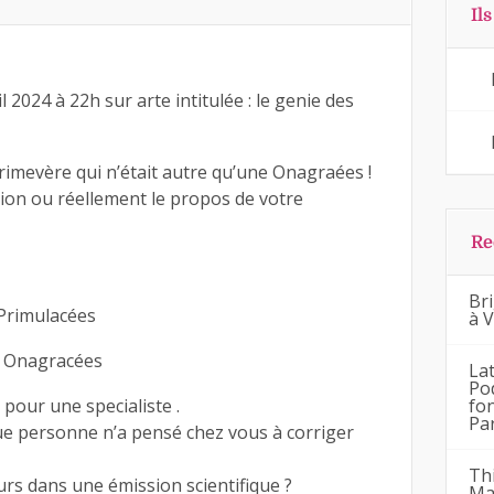
Il
 2024 à 22h sur arte intitulée : le genie des
imevère qui n’était autre qu’une Onagraées !
tion ou réellement le propos de votre
Re
Bri
 Primulacées
à 
e Onagracées
La
Po
 pour une specialiste .
fo
Pa
que personne n’a pensé chez vous à corriger
Th
rs dans une émission scientifique ?
Ma