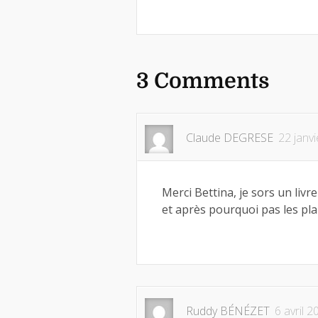
3 Comments
Claude DEGRESE
22 janv
Merci Bettina, je sors un livr
et après pourquoi pas les pl
Ruddy BÉNÉZET
6 avril 2