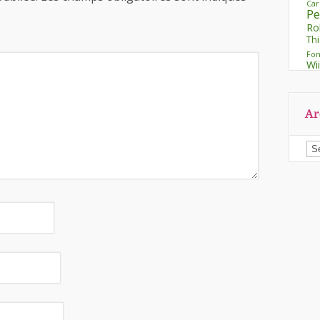
Ca
Pe
Ro
Thi
Fon
Wi
Ar
Ar