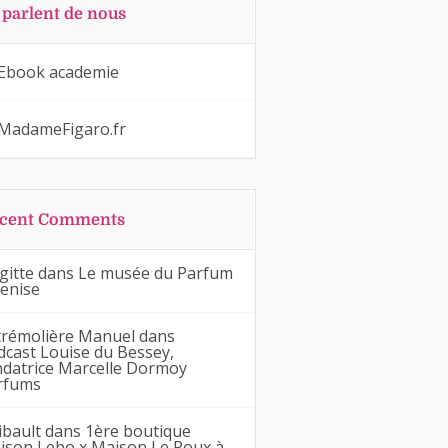
s parlent de nous
Ebook academie
MadameFigaro.fr
cent Comments
gitte
dans
Le musée du Parfum
Venise
trémolière Manuel
dans
dcast Louise du Bessey,
ndatrice Marcelle Dormoy
rfums
ibault
dans
1ère boutique
ison Lebo x Maison Le Roux à