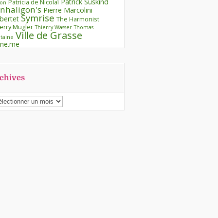
Patrick Süskind
Patricia de Nicolaï
ron
nhaligon's
Pierre Marcolini
Symrise
bertet
The Harmonist
erry Mugler
Thierry Wasser
Thomas
Ville de Grasse
taine
ine.me
chives
chives