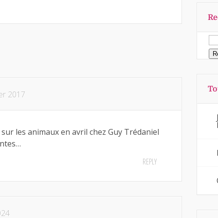
Re
To
ier 2017
e sur les animaux en avril chez Guy Trédaniel
antes…
REPLY
024