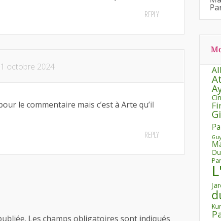
Par
REPLY
Mo
1 octobre 2024
Al
A
A
Ci
our le commentaire mais c’est à Arte qu’il
Fi
G
Pa
REPLY
Guy
Ma
Du
Pa
L
Ja
d
Kur
P
publiée.
Les champs obligatoires sont indiqués