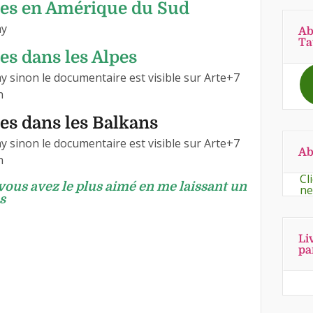
tes en Amérique du Sud
ay
Ab
Ta
es dans les Alpes
ay sinon le documentaire est visible sur Arte+7
h
tes dans les Balkans
ay sinon le documentaire est visible sur Arte+7
Ab
h
Cl
vous avez le plus aimé en me laissant un
ne
s
Li
pa