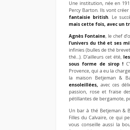
Une institution, née en 19
Percy Barton. Ils vont crée
fantaisie british
. Le succ
mais cette fois, avec un tr
Agnès Fontaine
, le chef d
l’univers du thé et ses mi
infinies (bulles de thé breve
thé…). D’ailleurs cet été,
le
sous forme de sirop !
C’
Provence, qui a eu la charg
la maison Betjeman & B
ensoleillées,
avec ces déli
passion, rose et fraise d
pétillantes de bergamote, p
Un bar à thé Betjeman & B
Filles du Calvaire, ce qui p
vous conseille aussi la b