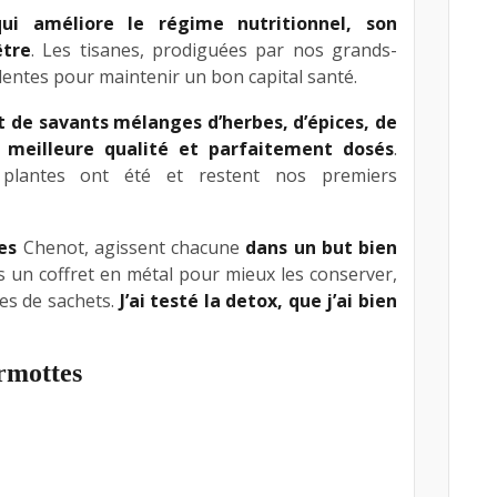
qui améliore le régime nutritionnel, son
être
. Les tisanes, prodiguées par nos grands-
Li
llentes pour maintenir un bon capital santé.
at de savants mélanges d’herbes, d’épices, de
a meilleure qualité et parfaitement dosés
.
 plantes ont été et restent nos premiers
es
Chenot, agissent chacune
dans un but bien
Li
s un coffret en métal pour mieux les conserver,
es de sachets.
J’ai testé la detox, que j’ai bien
armottes
Li