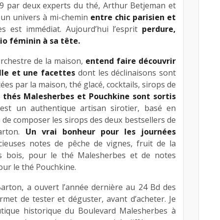
19 par deux experts du thé, Arthur Betjeman et
r un univers à mi-chemin
entre chic parisien et
ès est immédiat. Aujourd’hui l’esprit
perdure,
io féminin à sa tête.
’orchestre de la maison,
entend faire découvrir
lle et une facettes
dont les déclinaisons sont
Ta
tées par la maison, thé glacé, cocktails, sirops de
Ta
s thés Malesherbes et Pouchkine sont sortis
mo
est un authentique artisan sirotier, basé en
se
e de composer les sirops des deux bestsellers de
la
arton.
Un vrai bonheur pour les journées
se
cieuses notes de pêche de vignes, fruit de la
à 
es bois, pour le thé Malesherbes et de notes
im
our le thé Pouchkine.
On
in
arton, a ouvert l’année dernière au 24 Bd des
pa
ermet de tester et déguster, avant d’acheter. Je
dé
outique historique du Boulevard Malesherbes à