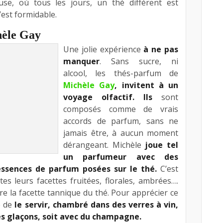
use, où tous les jours, un thé différent est
Ta
’est formidable.
– 
le
èle Gay
od
Une jolie expérience
à ne pas
Au
manquer
. Sans sucre, ni
et
alcool, les thés-parfum de
ce
Michèle Gay
, invitent à un
na
voyage olfactif. Ils
sont
To
composés comme de vrais
se
accords de parfum, sans ne
cr
jamais être, à aucun moment
de
dérangeant. Michèle
joue tel
cu
un parfumeur avec des
Ch
ssences de parfum posées sur le thé.
C’est
pa
tes leurs facettes fruitées, florales, ambrées….
se
re la facette tannique du thé. Pour apprécier ce
en
é de
le servir, chambré dans des verres à vin,
et
es glaçons, soit avec du champagne.