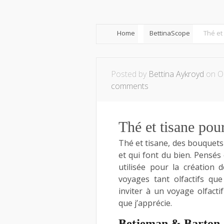
Home
BettinaScope
Thé et
Posted by
Bettina Aykroyd
on Oc
comments
Thé et tisane pour
Thé et tisane, des bouquets
et qui font du bien. Pensés
utilisée pour la création 
voyages tant olfactifs que
inviter à un voyage olfacti
que j’apprécie.
Betjeman & Barton