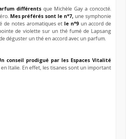
De
arfum différents
que Michèle Gay a concocté.
bi
éro.
Mes préférés sont le n°7,
une symphonie
en
né de notes aromatiques et
le n°9
un accord de
co
 pointe de violette sur un thé fumé de Lapsang
An
de déguster un thé en accord avec un parfum.
Ta
le
au
Un conseil prodigué par les Espaces Vitalité
ta
en Italie. En effet, les tisanes
sont un important
Hé
au
co
d’