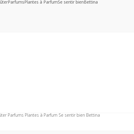
ûter
Parfums
Plantes à Parfum
Se sentir bien
Bettina
ûter
Parfums
Plantes à Parfum
Se sentir bien
Bettina