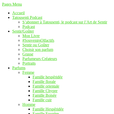
Pages Menu
Accueil
Tatousenti Podcast
S’abonner à Tatousenti, le podcast sur l’Art de Sentir
Podcast
Sentir/Goûter
Mon Livre
#SouvenirsOlfactifs
Sentir ou Goûter
Choisir son parfum
Grasse
Parfumeurs Créateurs
Portraits
Parfums
Femme
Famille hespéridée
Famille florale
Famille orientale
Famille Chypre
Famille Boisée
Famille cuir
Homme
Famille Hespéridée
Famille Fougère