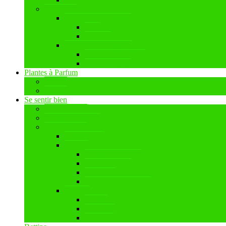
Boutiques
Boutiques de parfum
Paris
Londres
Boutiques de saveurs
Chocolat/Thé/Café
Les pâtisseries
Plantes à Parfum
Plantes
Jardins
Se sentir bien
Se sentir bien
Weekend Olfactif
BettinaScope
Conférences
Culture
Théâtre, Concerts
Expos-Musées
Les livres
Documentaire, Films
Ateliers
Parfum
Thé/Café
Chocolat