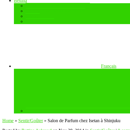
Bettina
Portrait chinois de Bettina Aykroyd
Un blog pour choisir son parfum
Contact
Nos Partenaires
Français
English
(
Home
»
Sentir/Goûter
»
Salon de Parfum chez Isetan à Shinjuku