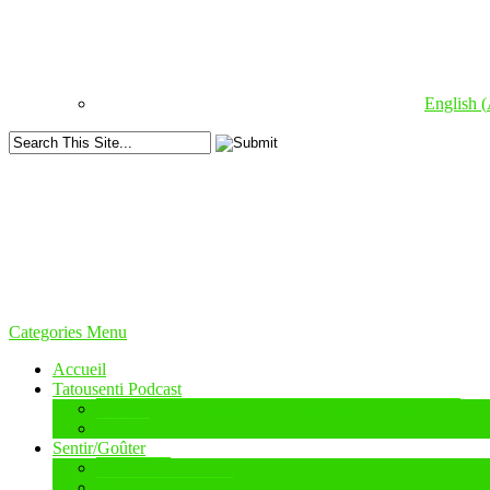
English
(
Categories Menu
Accueil
Tatousenti Podcast
S’abonner à Tatousenti, le podcast sur l’Art de Sentir
Podcast
Sentir/Goûter
Mon Livre
#SouvenirsOlfactifs