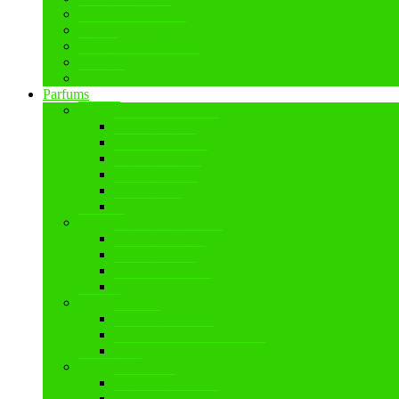
Sentir ou Goûter
Choisir son parfum
Grasse
Parfumeurs Créateurs
Portraits
Parfums
Femme
Famille hespéridée
Famille florale
Famille orientale
Famille Chypre
Famille Boisée
Famille cuir
Homme
Famille Hespéridée
Famille Fougère
Famille boisée
Famille Orientale
Maison
Bougies
Autres Diffuseurs
Choisir son parfum maison
Collections
Histoire de
Flacons de parfum