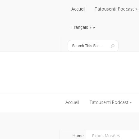
Accueil
Tatousenti Podcast
Accueil
Français
Tatousenti Podcast
Français
Accueil
Tatousenti Podcast
Accueil
Tatousenti Podcast
Home
Expos-Musées