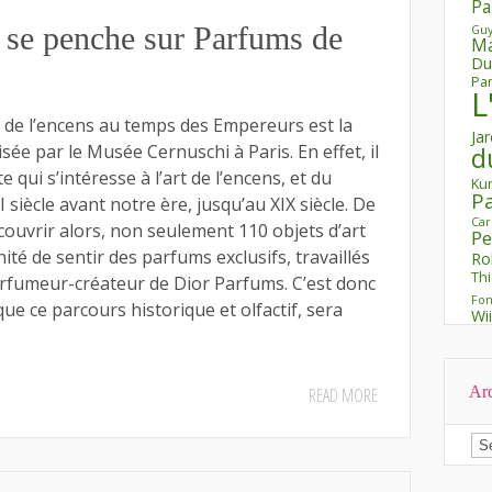
Pa
se penche sur Parfums de
Guy
Ma
Du
Pa
L
e de l’encens au temps des Empereurs est la
Ja
ée par le Musée Cernuschi à Paris. En effet, il
d
e qui s’intéresse à l’art de l’encens, et du
Kur
P
 siècle avant notre ère, jusqu’au XIX siècle. De
Ca
écouvrir alors, non seulement 110 objets d’art
Pe
nité de sentir des parfums exclusifs, travaillés
Ro
Thi
rfumeur-créateur de Dior Parfums. C’est donc
Fon
ue ce parcours historique et olfactif, sera
Wi
Ar
READ MORE
Ar