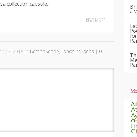
sa collection capsule.
Bri
à 
READ MORE
La
Po
fo
Pa
v 23, 2018 in
BettinaScope
,
Expos-Musées
|
0
Th
Ma
Par
Mo
Al
A
A
Ci
Fi
G