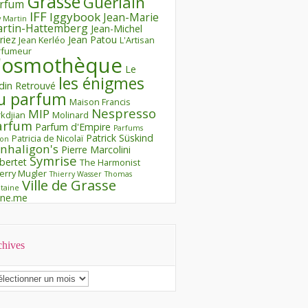
Grasse
Guerlain
rfum
IFF
Iggybook
Jean-Marie
 Martin
rtin-Hattemberg
Jean-Michel
riez
Jean Patou
Jean Kerléo
L'Artisan
rfumeur
'osmothèque
Le
les énigmes
rdin Retrouvé
u parfum
Maison Francis
Nespresso
MIP
kdjian
Molinard
arfum
Parfum d'Empire
Parfums
Patrick Süskind
Patricia de Nicolaï
ron
nhaligon's
Pierre Marcolini
Symrise
bertet
The Harmonist
erry Mugler
Thierry Wasser
Thomas
Ville de Grasse
taine
ine.me
chives
chives