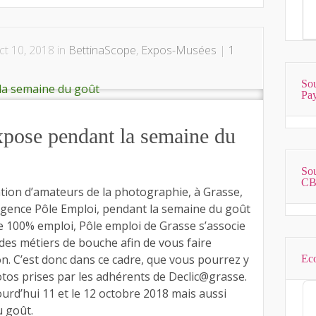
t 10, 2018 in
BettinaScope
,
Expos-Musées
|
1
Sou
Pa
pose pendant la semaine du
Sou
CB
tion d’amateurs de la photographie, à Grasse,
l’agence Pôle Emploi, pendant la semaine du goût
 de 100% emploi, Pôle emploi de Grasse s’associe
es métiers de bouche afin de vous faire
n. C’est donc dans ce cadre, que vous pourrez y
Eco
tos prises par les adhérents de Declic@grasse.
Au
urd’hui 11 et le 12 octobre 2018 mais aussi
Pl
u goût.