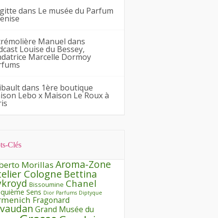
gitte
dans
Le musée du Parfum
Venise
trémolière Manuel
dans
dcast Louise du Bessey,
ndatrice Marcelle Dormoy
rfums
ibault
dans
1ère boutique
ison Lebo x Maison Le Roux à
is
ts-Clés
Aroma-Zone
berto Morillas
telier Cologne
Bettina
ykroyd
Chanel
Bissoumine
nquième Sens
Dior Parfums
Diptyque
rmenich
Fragonard
ivaudan
Grand Musée du