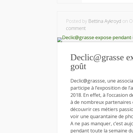
Posted by
Bettina Aykroyd
on Oc
comment
Declic@grasse ex
goût
Declic@grassse, une associa
participe à l’exposition de 
2018. En effet, à l’occasion
à de nombreux partenaires d
découvrir ces métiers passio
voir une quarantaine de pho
A ne pas manquer, c’est aujo
pendant toute la semaine d