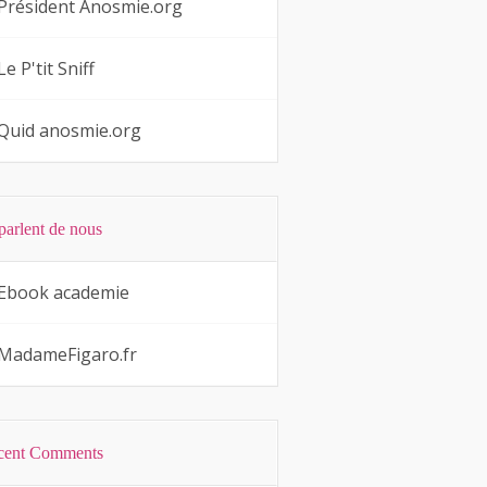
Président Anosmie.org
Le P'tit Sniff
Quid anosmie.org
 parlent de nous
Ebook academie
MadameFigaro.fr
cent Comments