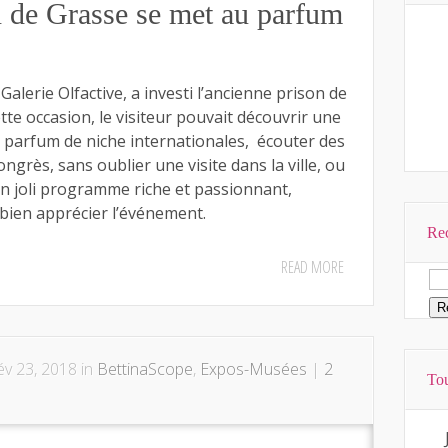
n de Grasse se met au parfum
Galerie Olfactive, a investi l’ancienne prison de
tte occasion, le visiteur pouvait découvrir une
 parfum de niche internationales, écouter des
ngrès, sans oublier une visite dans la ville, ou
Un joli programme riche et passionnant,
bien apprécier l’événement.
Rec
READ MORE
v 23, 2018 in
BettinaScope
,
Expos-Musées
|
2
Tou