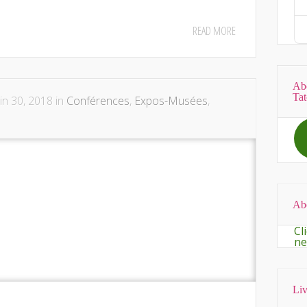
READ MORE
Abo
Tat
in 30, 2018 in
Conférences
,
Expos-Musées
,
Abo
Cl
ne
Liv