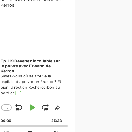
Ep 119 Devenez incollable sur
le poivre avec Erwann de
Kerros
Savez-vous où se trouve la
capitale du poivre en France ? Et
bien, direction Rochercorbon au
bord de
[...]
1
x
Skip
Play
Jump
Change
Share
Playback
This
Backward
Pause
Forward
00:00
Rate
25:33
Episode