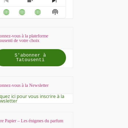
Previous
Show
Next
Episode
Episodes
Episode
Show
List
Podcast
Information
nnez-vous à la plateforme
ousenti de votre choix
S'abonner à
Tatousenti
nnez-vous à la Newsletter
iquez ici pour vous inscrire à la
wsletter
re Papier – Les énigmes du parfum